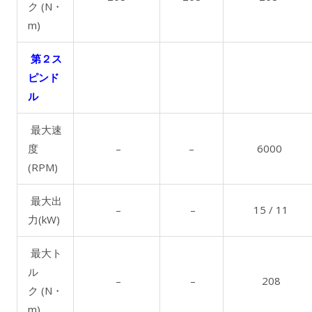
ク (N・
m)
第２ス
ピンド
ル
最大速
度
–
–
6000
(RPM)
最大出
–
–
15 / 11
力(kW)
最大ト
ル
–
–
208
ク (N・
m)