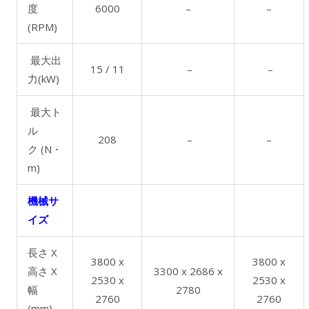
度
6000
–
–
(RPM)
最大出
15 / 11
–
–
力(kW)
最大ト
ル
208
–
–
ク (N・
m)
機械サ
イズ
長さ X
3800 x
3800 x
高さ X
3300 x 2686 x
2530 x
2530 x
幅
2780
2760
2760
(mm)