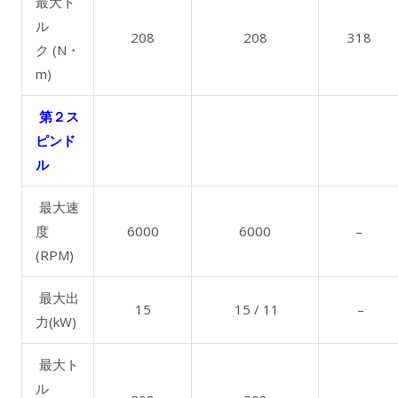
最大ト
ル
208
208
318
ク (N・
m)
第２ス
ピンド
ル
最大速
度
6000
6000
–
(RPM)
最大出
15
15 / 11
–
力(kW)
最大ト
ル