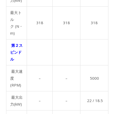
力(kW)
最大ト
ル
318
318
318
ク (N・
m)
第２ス
ピンド
ル
最大速
度
–
–
5000
(RPM)
最大出
–
–
22 / 18.5
力(kW)