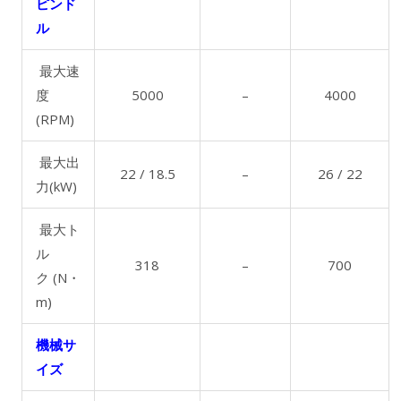
ピンド
ル
最大速
度
5000
–
4000
(RPM)
最大出
22 / 18.5
–
26 / 22
力(kW)
最大ト
ル
318
–
700
ク (N・
m)
機械サ
イズ