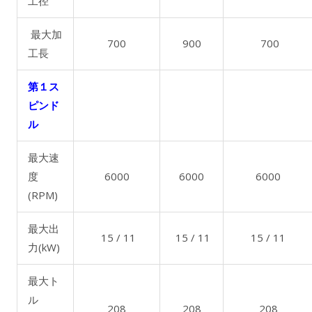
工径
最大加
700
900
700
工長
第１ス
ピンド
ル
最大速
度
6000
6000
6000
(RPM)
最大出
15 / 11
15 / 11
15 / 11
力(kW)
最大ト
ル
208
208
208