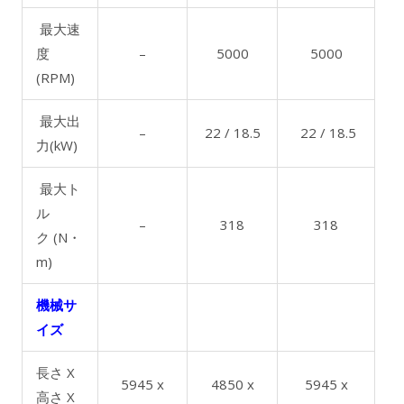
最大速
度
–
5000
5000
(RPM)
最大出
–
22 / 18.5
22 / 18.5
力(kW)
最大ト
ル
–
318
318
ク (N・
m)
機械サ
イズ
長さ X
5945 x
4850 x
5945 x
高さ X