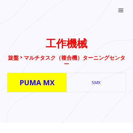
内
Mai
容
Men
を
ス
キ
工作機械
ッ
プ
旋盤 > マルチタスク（複合機）ターニングセンタ
ー
PUMA MX
SMX