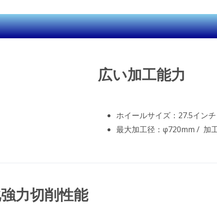
広い加工能力
ホイールサイズ：27.5インチ
最大加工径：φ720mm / 加
化強力切削性能