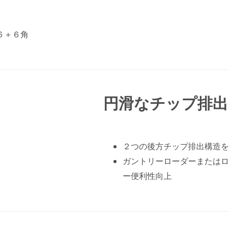
６＋６角
円滑なチップ排出
２つの後方チップ排出構造を
ガントリーローダーまたはロ
ー便利性向上