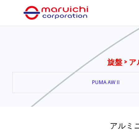
内
容
を
ス
キ
ッ
プ
旋盤 >
PUMA AW II
アルミ