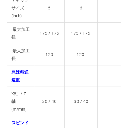
チャック
サイズ
5
6
(inch)
最大加工
175 / 175
175 / 175
径
最大加工
120
120
長
急速移送
速度
X軸 / Z
軸
30 / 40
30 / 40
(m/min)
スピンド