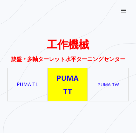
内
Mai
容
Men
を
ス
キ
工作機械
ッ
プ
旋盤 > 多軸ターレット水平ターニングセンター
PUMA
PUMA TL
PUMA TW
TT