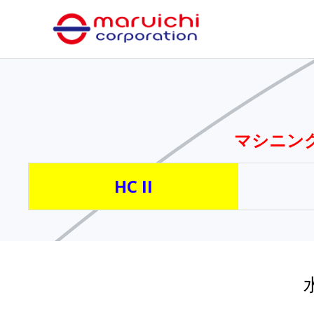
内
容
を
ス
キ
ッ
プ
マシニング
HC II