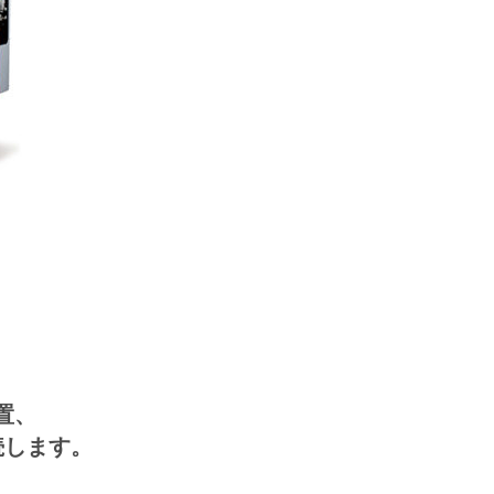
置、
続します。