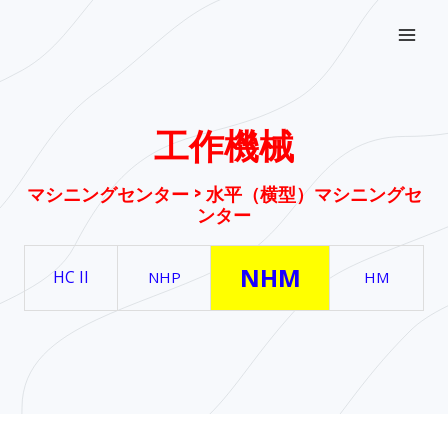
内
Mai
容
Men
を
ス
キ
工作機械
ッ
プ
マシニングセンター > 水平（横型）マシニングセ
ンター
NHM
HC II
NHP
HM